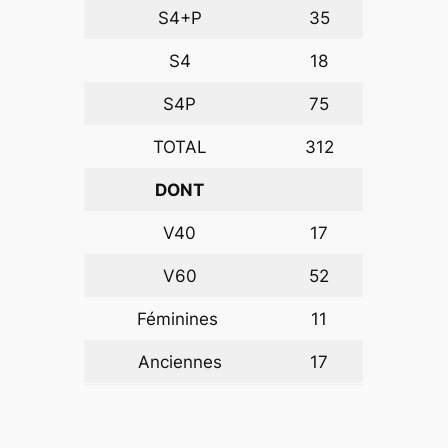
S4+P
35
S4
18
S4P
75
TOTAL
312
DONT
V40
17
V60
52
Féminines
11
Anciennes
17