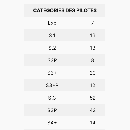
CATEGORIES DES PILOTES
Exp
7
S.1
16
S.2
13
S2P
8
S3+
20
S3+P
12
S.3
52
S3P
42
S4+
14