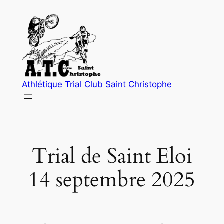
Aller
au
contenu
Athlétique Trial Club Saint Christophe
Trial de Saint Eloi
14 septembre 2025